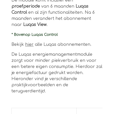
De module komt inclusief een
proefperiode
van 6 maanden
Luqas
Control
en al zijn functionaliteiten. Na 6
maanden verandert het abonnement
naar
Luqas View
.
* Bovenop Luqas Control
Bekijk
hier
alle Luqas abonnementen.
De Luqas energiemanagementmodule
zorgt voor minder piekverbruik en voor
een betere eigen consumptie. Hierdoor zal
je energiefactuur gedrukt worden.
Hieronder vind je verschillende
praktijkvoorbeelden en de
terugverdientijd.