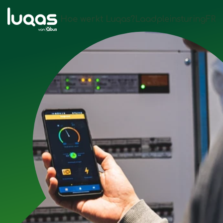
Hoe werkt Luqas?
Laadpleinsturing
FR