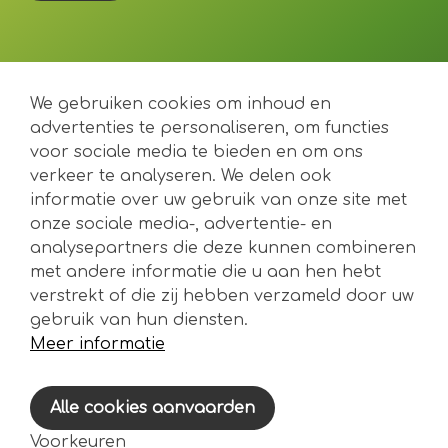
Wil je graag op de hoogte blijven?
We gebruiken cookies om inhoud en
Volg ons op
en
of
om als eerste op de
advertenties te personaliseren, om functies
hoogte te zijn.
voor sociale media te bieden en om ons
Klik
hier
voor meer technische info over de Luqas
verkeer te analyseren. We delen ook
module.
informatie over uw gebruik van onze site met
Klik
hier
voor meer technische info over de Luqas
onze sociale media-, advertentie- en
Charging Hub.
analysepartners die deze kunnen combineren
met andere informatie die u aan hen hebt
verstrekt of die zij hebben verzameld door uw
Strikt noodzakelijke cookies
Noodzakelijk
QBUS NV
gebruik van hun diensten.
Joseph Cardijnstraat 19
Analytische cookies
Meer informatie
9420 Erpe-Mere
Marketing & social media
Meer informatie
Meer informatie
Privacy Policy
-
Cookiebeleid
Alle cookies aanvaarden
Voorkeuren